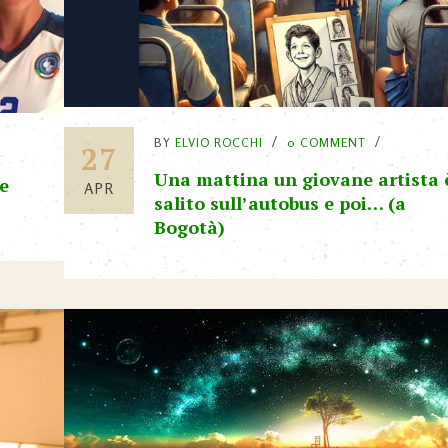
BY
ELVIO ROCCHI
0 COMMENT
27
Una mattina un giovane artista 
ne
APR
salito sull’autobus e poi… (a
Bogotà)