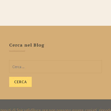
Cerca nel Blog
Ricerca
per:
ntenuti di Spiraglidiluce.org non possono essere copiati, ripro