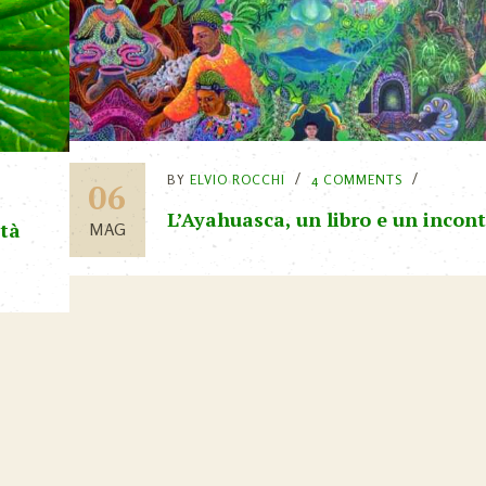
BY
ELVIO ROCCHI
4 COMMENTS
06
L’Ayahuasca, un libro e un incon
ità
MAG