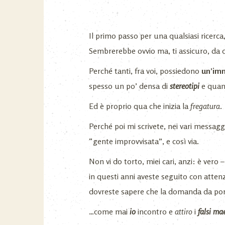
Il primo passo per una qualsiasi ricerca
Sembrerebbe ovvio ma, ti assicuro, da q
Perché tanti, fra voi, possiedono
un’im
spesso un po’ densa di
stereotipi
e quand
Ed è proprio qua che inizia la
fregatura
.
Perché poi mi scrivete, nei vari messaggi
“gente improvvisata”, e così via.
Non vi do torto, miei cari, anzi: è vero
in questi anni aveste seguito con atten
dovreste sapere che la domanda da por
…come mai
io
incontro e
attiro
i
falsi mae