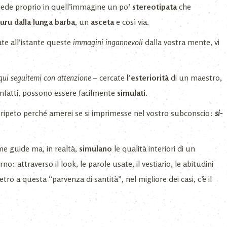
siede proprio in quell’immagine un po’
stereotipata
che
uru dalla lunga barba
, un
asceta
e così via.
ate all’istante queste
immagini
ingannevoli
dalla vostra mente, vi
qui seguitemi con attenzione
– cercate
l’esteriorità
di un maestro,
 infatti, possono essere facilmente
simulati
.
ripeto perché amerei se si imprimesse nel vostro subconscio:
si-
e guide ma, in realtà,
simulano
le qualità interiori di un
o: attraverso il look, le parole usate, il vestiario, le abitudini
etro a questa “parvenza di santità”, nel migliore dei casi, c’è il