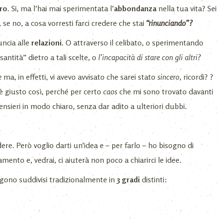
ro
. Si, ma l’hai mai sperimentata l’
abbondanza
nella tua vita? Sei
 se no, a cosa vorresti farci credere che stai
“rinunciando”?
uncia alle
relazioni
. O attraverso il celibato, o sperimentando
santità” dietro a tali scelte, o
l’incapacità di stare con gli altri?
e
ma, in effetti, vi avevo avvisato che sarei stato
sincero
, ricordi? ?
è giusto così, perché per certo
caos
che mi sono trovato davanti
ensieri in modo chiaro, senza dar adito a ulteriori dubbi.
re. Però voglio darti un’idea e – per farlo – ho bisogno di
mento e, vedrai, ci aiuterà non poco a chiarirci le idee.
engono suddivisi tradizionalmente in
3 gradi
distinti: