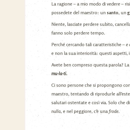
La ragione – a mio modo di vedere – ri
possedete del maestro: un
santo
, un
g
Niente, lasciate perdere subito, cancell
fanno solo perdere tempo.
Perché cercando tali caratteristiche –
e 
e non la sua interiorità: questi aspetti,
Avete ben compreso questa parola? La 
mu-la-ti.
Ci sono persone che si propongono com
maestro, tentando di riprodurle all’estern
salutari ostentate e così via. Solo che di
nulla
, e nel peggiore, c’è una
frode
.