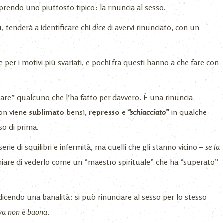
prendo uno piuttosto tipico: la rinuncia al sesso.
ù, tenderà a identificare chi
dice
di avervi rinunciato, con un
e per i motivi più svariati, e pochi fra questi hanno a che fare con
tare” qualcuno che l’ha fatto per davvero. È una rinuncia
non viene
sublimato
bensì,
represso
e
“schiacciato”
in qualche
so di prima.
rie di squilibri e infermità, ma quelli che gli stanno vicino –
se la
hiare di vederlo come un “maestro spirituale” che ha “superato”
icendo una banalità: si può rinunciare al sesso per lo stesso
uva non è buona
.