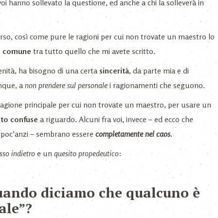
 voi hanno sollevato la questione, ed anche a chi la solleverà in
rso, così come pure le ragioni per cui non trovate un maestro lo
n comune
tra tutto quello che mi avete scritto.
enità, ha bisogno di una certa
sincerità
, da parte mia e di
unque, a
non prendere sul personale
i ragionamenti che seguono.
ragione principale per cui non trovate un maestro, per usare un
sto confuse
a riguardo. Alcuni fra voi, invece – ed ecco che
 poc’anzi – sembrano essere
completamente nel caos
.
sso indietro
e un
quesito propedeutico
:
uando diciamo che qualcuno è
ale”?