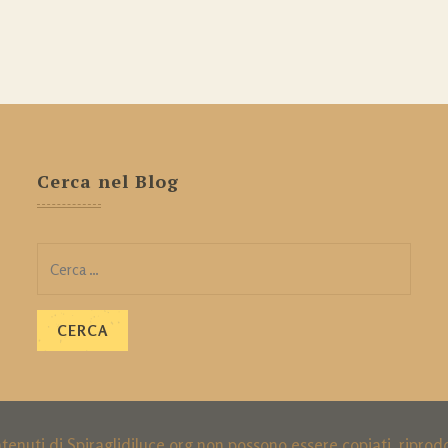
Cerca nel Blog
Ricerca
per:
ntenuti di Spiraglidiluce.org non possono essere copiati, ripro