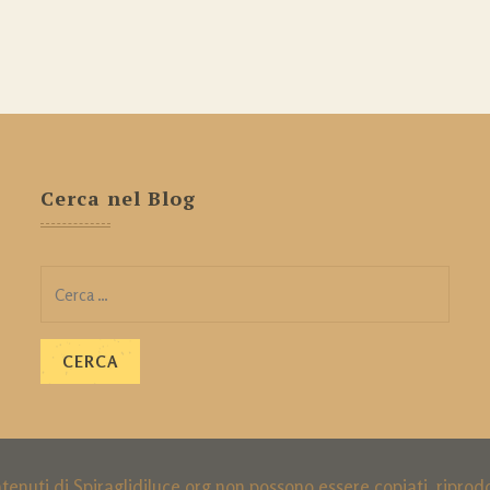
Cerca nel Blog
Ricerca
per:
ntenuti di Spiraglidiluce.org non possono essere copiati, ripro