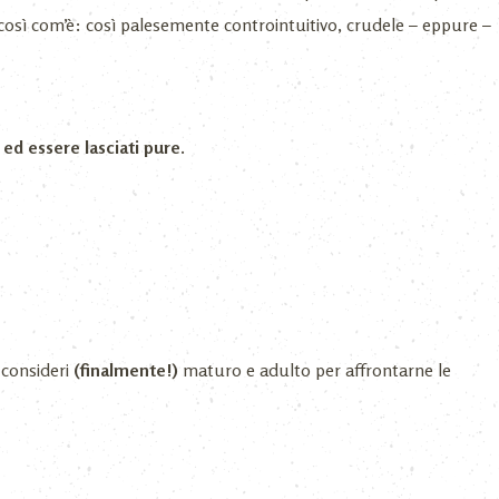
io così com’è: così palesemente controintuitivo, crudele – eppure –
ed essere lasciati pure.
o consideri
(finalmente!)
maturo e adulto per affrontarne le