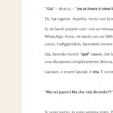
“
Già
” – dirai tu – “
ma se invece si viene l
Eh, hai ragione. Aspetta: torno con la 
Si, mi lasciò proprio così: con un mess
WhatsApp. Forse, mi lasciò con un SMS.
cuore, trafiggendolo, facendolo morir
Già, facendo morire
“
quel
” cuore
, che 
una vibrazione completamente diversa
Lasciare, o essere lasciati, è
vita
. È corr
“Ma sei pazzo! Ma che stai dicendo?!”
Si, sono pazzo, lo sono sempre stato. P