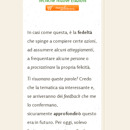
Tecniche Nuove Edizioni
In casi come questa, è la
fedeltà
che spinge a compiere certe
azioni
,
ad assumere alcuni
atteggiamenti
,
a frequentare alcune
persone
o
a
procrastinare
la propria felicità.
Ti risuonano queste parole?
Credo
che la tematica sia interessante e,
se arriveranno dei
feedback
che me
lo confermano,
sicuramente
approfondirò
questo
era in futuro. Per oggi, volevo