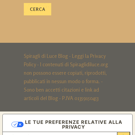
Spiragli di Luce Blog - Leggi la
Privacy
Policy
- I contenuti di Spiraglidiluce.org
non possono essere copiati, riprodotti,
pubblicati in nessun modo o forma. -
Sono ben accetti citazioni e link ad
articoli del Blog - P.IVA 01359150453
LE TUE PREFERENZE RELATIVE ALLA
PRIVACY