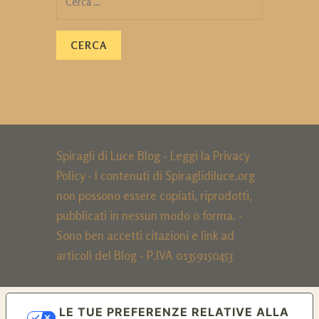
per:
Spiragli di Luce Blog - Leggi la
Privacy
Policy
- I contenuti di Spiraglidiluce.org
non possono essere copiati, riprodotti,
pubblicati in nessun modo o forma. -
Sono ben accetti citazioni e link ad
articoli del Blog - P.IVA 01359150453
LE TUE PREFERENZE RELATIVE ALLA