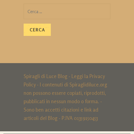
Ricerca
per:
Spiragli di Luce Blog - Leggi la
Privacy
Policy
- I contenuti di Spiraglidiluce.org
non possono essere copiati, riprodotti,
pubblicati in nessun modo o forma. -
Sono ben accetti citazioni e link ad
articoli del Blog - P.IVA 01359150453