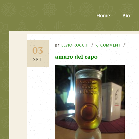
Home
Bio
BY
ELVIO ROCCHI
0 COMMENT
03
amaro del capo
SET