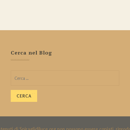
Cerca nel Blog
Ricerca
per:
ntenuti di Spiraglidiluce.org non possono essere copiati, ripro