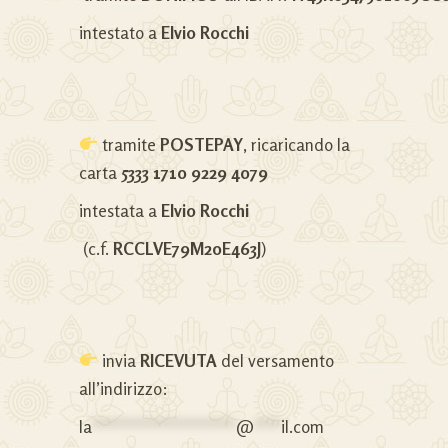
intestato a
Elvio Rocchi
tramite
POSTEPAY
, ricaricando la
carta
5333 1710 9229 4079
intestata a
Elvio Rocchi
(c.f.
RCCLVE79M20E463J
)
invia
RICEVUTA
del versamento
all’indirizzo:
la
****************
@
***
il.com