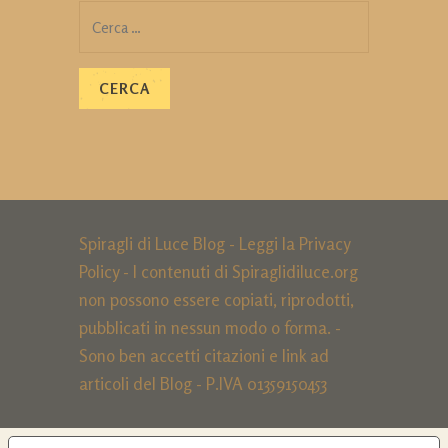
Ricerca
per:
Spiragli di Luce Blog - Leggi la
Privacy
Policy
- I contenuti di Spiraglidiluce.org
non possono essere copiati, riprodotti,
pubblicati in nessun modo o forma. -
Sono ben accetti citazioni e link ad
articoli del Blog - P.IVA 01359150453