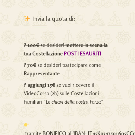
Invia la quota di:
? 100€
se desideri
mettere in scena la
tua Costellazione
POSTI ESAURITI
? 70€
se desideri partecipare come
Rappresentante
? aggiungi 15€
se vuoi ricevere il
VideoCorso (2h) sulle Costellazioni
Familiari “
Le chiavi della nostra Forza”
tramite
BONIFICO
all’IBAN:
IT45K0347501605CC0