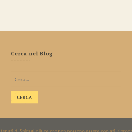
Cerca nel Blog
Ricerca
per:
ntenuti di Spiraglidiluce.org non possono essere copiati, ripro