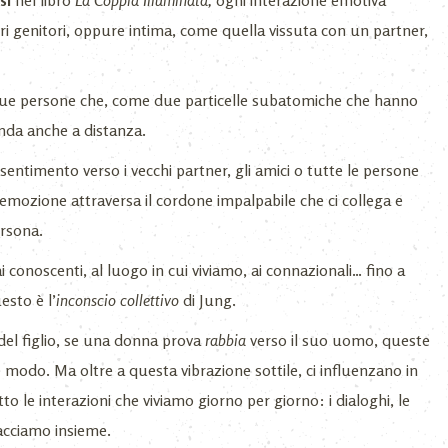
si
nel libro
La Coppia Illuminata,
ogni interazione emotiva
i genitori, oppure intima, come quella vissuta con un partner,
due persone che, come due particelle subatomiche che hanno
cenda anche a distanza.
entimento verso i vecchi partner, gli amici o tutte le persone
 emozione attraversa il cordone impalpabile che ci collega e
ersona.
 conoscenti, al luogo in cui viviamo, ai connazionali… fino a
esto è l’
inconscio collettivo
di Jung.
del figlio, se una donna prova
rabbia
verso il suo uomo, queste
modo. Ma oltre a questa vibrazione sottile, ci influenzano in
 le interazioni che viviamo giorno per giorno: i dialoghi, le
facciamo insieme.