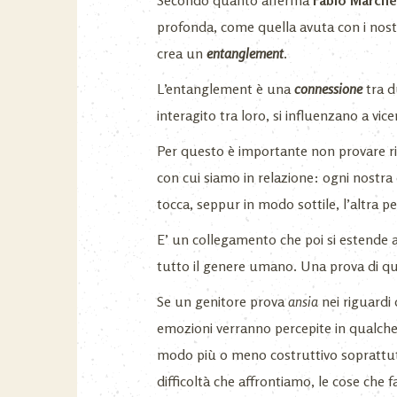
Secondo quanto afferma
Fabio Marche
profonda, come quella avuta con i nostr
crea un
entanglement
.
L’entanglement è una
connessione
tra 
interagito tra loro, si influenzano a vi
Per questo è importante non provare ris
con cui siamo in relazione: ogni nostra
tocca, seppur in modo sottile, l’altra p
E’ un collegamento che poi si estende ai
tutto il genere umano. Una prova di qu
Se un genitore prova
ansia
nei riguardi 
emozioni verranno percepite in qualche 
modo più o meno costruttivo soprattutto
difficoltà che affrontiamo, le cose che 