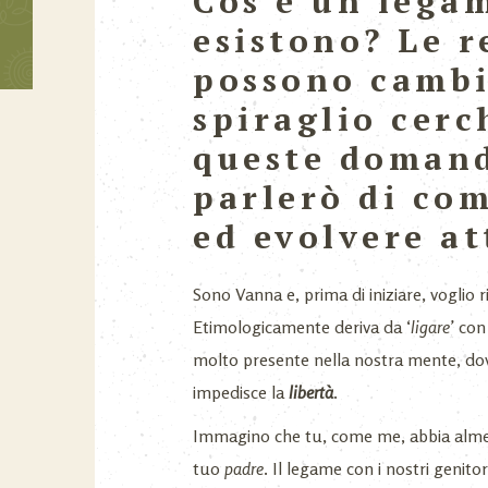
Cos’è un lega
esistono? Le r
possono cambia
spiraglio cerc
queste domand
parlerò di com
ed evolvere a
Sono Vanna e, prima di iniziare, voglio
Etimologicamente deriva da ‘
ligare’
con 
molto presente nella nostra mente, dov
impedisce la
libertà
.
Immagino che tu, come me, abbia al
tuo
padre
. Il legame con i nostri genit