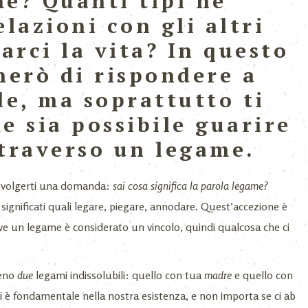
me? Quanti tipi ne
elazioni con gli altri
rci la vita? In questo
herò di rispondere a
e, ma soprattutto ti
e sia possibile guarire
ttraverso un legame.
 rivolgerti una domanda:
sai cosa significa la parola
legame?
significati quali legare, piegare, annodare. Quest’accezione è
e un legame è considerato un vincolo, quindi qualcosa che ci
meno
due
legami indissolubili: quello con tua
madre
e quello con
ori è fondamentale nella nostra esistenza, e non importa se ci ab