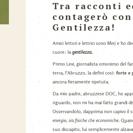
Tra racconti e
contagerò con 
Gentilezza!
Amici lettori e lettrici sono
Merj
e ho dec
cuore: la
gentilezza.
Primo Levi, giornalista omonimo del fam
terra, l’Abruzzo, la definì così:
forte e 
ancora fieramente ripetuta.
Da mio padre, abruzzese DOC, ho appres
riguardo, non mi ha mai fatto grandi di
Osservandolo, dapprima non capivo i
energie, sia fisiche che economiche
. Quand
suo discapito, lui semplicemente alzava 