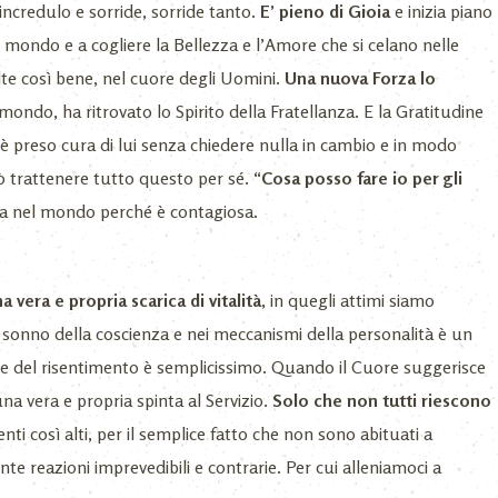
 incredulo e sorride, sorride tanto.
E’ pieno di Gioia
e inizia piano
il mondo e a cogliere la Bellezza e l’Amore che si celano nelle
lte così bene, nel cuore degli Uomini.
Una nuova Forza lo
ondo, ha ritrovato lo Spirito della Fratellanza. E la Gratitudine
è preso cura di lui senza chiedere nulla in cambio e in modo
ò trattenere tutto questo per sé.
“Cosa posso fare io per gli
za nel mondo perché è contagiosa.
vera e propria scarica di vitalità
, in quegli attimi siamo
l sonno della coscienza e nei meccanismi della personalità è un
io e del risentimento è semplicissimo. Quando il Cuore suggerisce
na vera e propria spinta al Servizio.
Solo che non tutti riescono
nti così alti, per il semplice fatto che non sono abituati a
te reazioni imprevedibili e contrarie. Per cui alleniamoci a