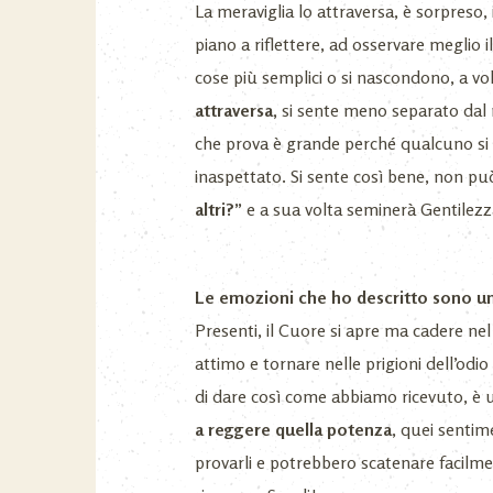
La meraviglia lo attraversa, è sorpreso,
piano a riflettere, ad osservare meglio 
cose più semplici o si nascondono, a vo
attraversa,
si sente meno separato dal m
che prova è grande perché qualcuno si 
inaspettato. Si sente così bene, non pu
altri?”
e a sua volta seminerà Gentilez
Le emozioni che ho descritto sono una 
Presenti, il Cuore si apre ma cadere ne
attimo e tornare nelle prigioni dell’od
di dare così come abbiamo ricevuto, è u
a reggere quella potenza
, quei sentime
provarli e potrebbero scatenare facilmen