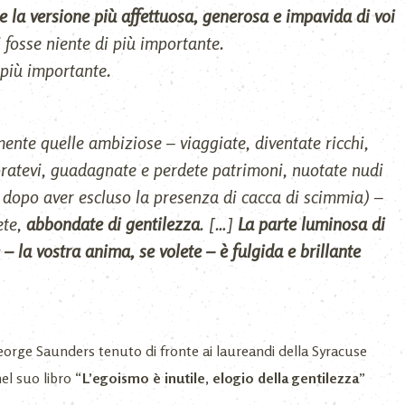
re la versione più affettuosa, generosa e impavida di voi
 fosse niente di più importante.
i più importante.
amente quelle ambiziose – viaggiate, diventate ricchi,
oratevi, guadagnate e perdete patrimoni, nuotate nudi
( dopo aver escluso la presenza di cacca di scimmia) –
ete,
abbondate di gentilezza
. […]
La parte luminosa di
e – la vostra anima, se volete – è fulgida e brillante
eorge Saunders tenuto di fronte ai laureandi della Syracuse
el suo libro “
L’egoismo è inutile, elogio della gentilezza
”