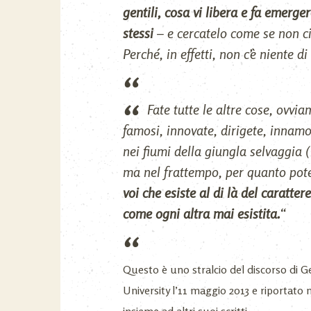
gentili, cosa vi libera e fa emerge
stessi
– e cercatelo come se non ci
Perché, in effetti, non c’è niente d
Fate tutte le altre cose, ovvi
famosi, innovate, dirigete, innam
nei fiumi della giungla selvaggia 
ma nel frattempo, per quanto pot
voi che esiste al di là del caratter
come ogni altra mai esistita.
“
Questo è uno stralcio del discorso di G
University l’11 maggio 2013 e riportato n