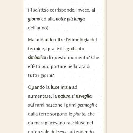
(Il
solstizio
corrisponde, invece, al
giorno
ed alla
notte più lunga
dell’anno).
Ma andando oltre l’etimologia del
termine, qual è il significato
simbolico
di questo momento? Che
effetti può portare nella vita di
tutti i giorni?
Quando la
luce
inizia ad
aumentare, la
natura si risveglia
:
sui rami nascono i primi
germogli
e
dalla terre sorgono le
piante
, che
da mesi giacevano racchiuse nel
potenziale del
seme
, attendendo