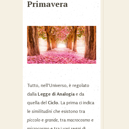
Primavera
Tutto, nell’Universo, è regolato
dalla
Legge di Analogia
e da
quella del
Ciclo
. La prima ci indica
le
similitudini
che esistono tra
piccolo
e
grande
, tra
macrocosmo
e
microcosmo
e tra i vari regni di