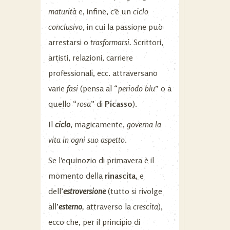
maturità
e, infine, c’è un
ciclo
conclusivo
, in cui la passione può
arrestarsi o
trasformarsi.
Scrittori,
artisti, relazioni, carriere
professionali, ecc. attraversano
varie
fasi
(pensa al “
periodo blu
” o a
quello “
rosa
” di
Picasso
).
Il
ciclo
, magicamente,
governa la
vita in ogni suo aspetto
.
Se l’equinozio di primavera è il
momento della
rinascita
, e
dell’
estroversione
(tutto si rivolge
all’
esterno
,
attraverso la
crescita
),
ecco che, per il principio di