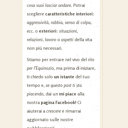
cosa vuoi lasciar andare.
Potrai
scegliere
caratteristiche interiori
:
aggressività, rabbia, senso di colpa,
ecc.
o
esteriori
:
situazioni,
relazioni
,
lavoro
o
aspetti
della vita
non più necessari.
Stiamo per entrare nel vivo del
rito
per l’Equinozio
, ma prima di iniziare,
ti chiedo solo
un istante
del tuo
tempo e,
se questo post ti sta
piacendo
, dai un
mi piace
alla
nostra
pagina Facebook!
Ci
aiuterai a
crescere
e rimarrai
aggiornato sulle nostre
pubblicazioni!