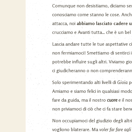
Comunque non desistiamo, diciamo se
conosciamo come stanno le cose. Anche
attacca, noi
abbiamo lasciato cadere 
crucciamo e Avanti tutta… che è un be
Lascia andare tutte le tue aspettative ci
non fermiamoci! Smettiamo di sentirci i
potrebbe influire sugli altri. Viviamo gi
ci giudicheranno o non comprenderan
Solo sperimentando alti livelli di
Gioia
p
Amiamo e siamo felici in qualsiasi modo
fare da guida, ma il nostro
cuore
e il no
non priviamoci di ciò che ci fa stare be
Non occupiamoci del giudizio degli altri
vogliono blaterare. Ma
voler far fare ag