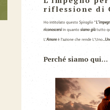
L’impegno per
riflessione d
Ho intitolato questo
Spiraglio
“
L’impegn
riconoscersi
in quanto
siamo già
tutto q
L’
Amore
è l’azione che rende L’Uno…
Un
Perché siamo qui…