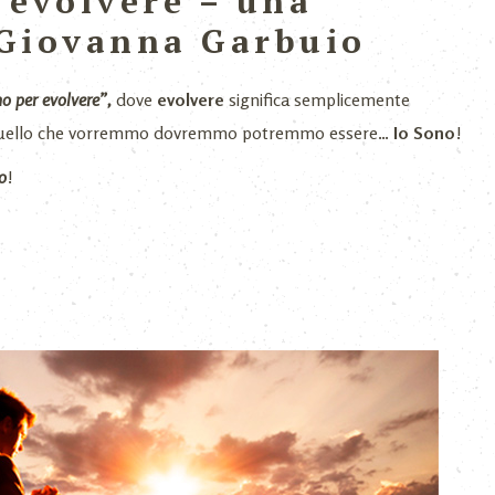
 evolvere – una
i Giovanna Garbuio
o per evolvere”,
dove
evolvere
significa semplicemente
uello che vorremmo dovremmo potremmo essere…
Io Sono
!
o
!