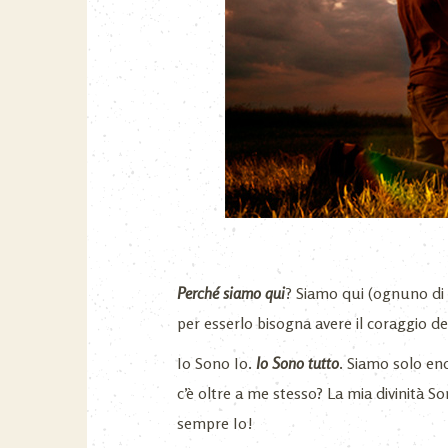
Perché siamo qui
? Siamo qui (ognuno di n
per esserlo bisogna avere il coraggio del
Io Sono Io.
Io Sono tutto
. Siamo solo en
c’è oltre a me stesso? La mia divinità 
sempre Io!