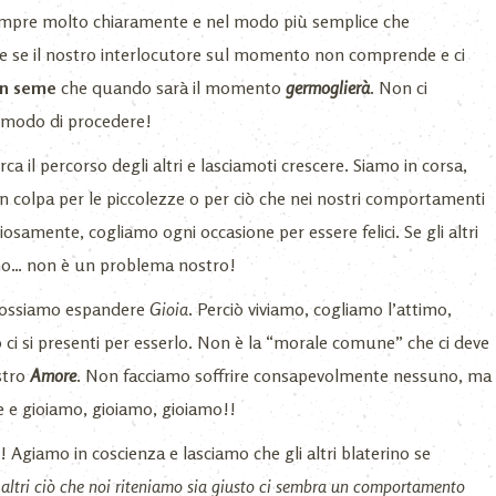
mpre molto chiaramente e nel modo più semplice che
 se il nostro interlocutore sul momento non comprende e ci
un seme
che quando sarà il momento
germoglierà
. Non ci
l modo di procedere!
rca il percorso degli altri e lasciamoti crescere. Siamo in corsa,
n colpa per le piccolezze o per ciò che nei nostri comportamenti
oiosamente, cogliamo ogni occasione per essere felici. Se gli altri
no… non è un problema nostro!
ossiamo espandere
Gioia
. Perciò viviamo, cogliamo l’attimo,
 ci si presenti per esserlo. Non è la “morale comune” che ci deve
stro
Amore
. Non facciamo soffrire consapevolmente nessuno, ma
ne e gioiamo, gioiamo, gioiamo!!
! Agiamo in coscienza e lasciamo che gli altri blaterino se
li altri ciò che noi riteniamo sia giusto ci sembra un comportamento