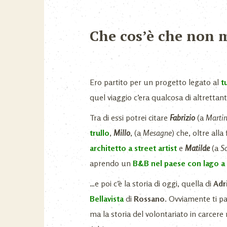
Che cos’è che non 
Ero partito per un progetto legato al
t
quel viaggio c’era qualcosa di altretta
Tra di essi potrei citare
Fabrizio
(a
Martin
trullo
,
Millo
, (a
Mesagne
) che, oltre al
architetto a street artist
e
Matilde
(a
S
aprendo un
B&B nel paese con lago a
…e poi c’è la storia di oggi, quella di
Adr
Bellavista
di
Rossano.
Ovviamente ti pa
ma la storia del volontariato in carcere 