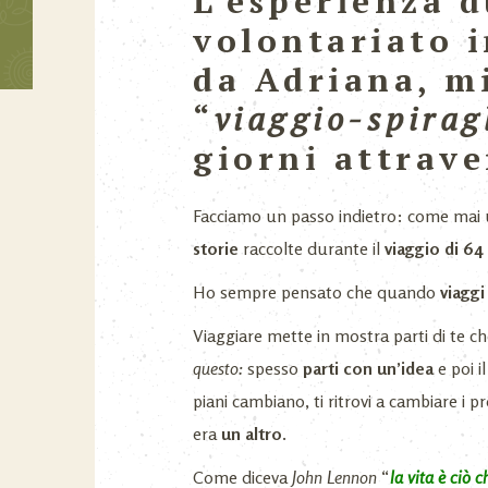
L’esperienza d
volontariato i
da Adriana, mi
“
viaggio-spirag
giorni attrave
Facciamo un passo indietro: come mai
storie
raccolte durante il
viaggio di 64
Ho sempre pensato che quando
viaggi
Viaggiare mette in mostra parti di te c
questo:
spesso
parti con un’idea
e poi i
piani cambiano, ti ritrovi a cambiare i p
era
un altro
.
Come diceva
John Lennon
“
la vita è ciò 