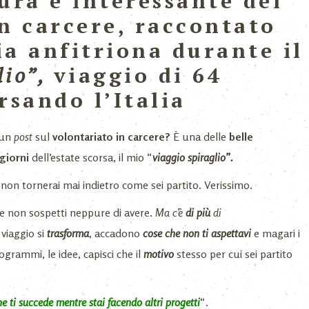
ura e interessante del
n carcere, raccontato
a anfitriona durante il
lio”,
viaggio di 64
rsando l’Italia
 un
post
sul
volontariato in carcere?
È una delle
belle
 giorni
dell’estate scorsa, il mio “
viaggio spiraglio”.
non tornerai mai indietro come sei partito. Verissimo.
he non sospetti neppure di avere.
Ma c’è
di più
di
l viaggio si
trasforma
, accadono
cose che non ti aspettavi
e magari i
rogrammi, le idee, capisci che il
motivo
stesso per cui sei partito
che ti succede mentre stai facendo altri progetti
“.