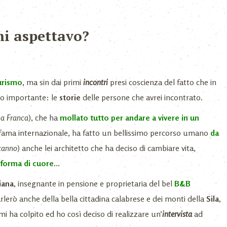
mi aspettavo?
urismo
,
ma sin dai primi
incontri
presi coscienza del fatto che in
nto importante: le
storie
delle persone che avrei incontrato.
a Franca
), che ha
mollato tutto per andare a vivere in un
la fama internazionale, ha fatto un bellissimo percorso umano
da
canno
) anche lei architetto che ha deciso di cambiare vita,
 forma di cuore
…
iana
, insegnante in pensione e proprietaria del bel
B&B
rlerò anche della bella cittadina calabrese e dei monti della
Sila
,
mi ha colpito ed ho così deciso di realizzare un’
intervista
ad