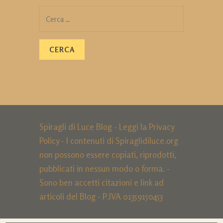
Ricerca
per:
Spiragli di Luce Blog - Leggi la
Privacy
Policy
- I contenuti di Spiraglidiluce.org
non possono essere copiati, riprodotti,
pubblicati in nessun modo o forma. -
Sono ben accetti citazioni e link ad
articoli del Blog - P.IVA 01359150453