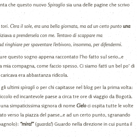
 finta che questo nuovo
Spiraglio
sia una delle pagine che scrivo
ori. C’era il sole, era una bella giornata, ma ad un certo punto
una
niziava
a prendersela con me. Tentavo di scappare ma
ad ringhiare per spaventare l’erbivoro, insomma, per difendermi.
e pure questo sogno appena raccontato l’ho fatto sul serio…e
alla mia compagna, come faccio spesso. Ci siamo fatti un bel po’ di
 caricava era abbastanza ridicola.
 gli ultimi
spiragli
o per chi capitasse nel blog per la prima volta:
iccolo ed incantevole paese a circa tre ore di viaggio da Bogotà.
ve una simpaticissima signora di nome
Cielo
ci ospita tutte le volte
to verso la piazza del paese…e ad un certo punto, sgranando
spagnolo):
“mira!”
(
guarda!
) Guardo nella direzione in cui punta il