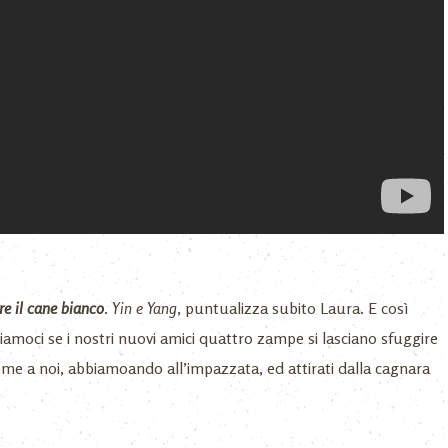
re il cane bianco
.
Yin e Yang
, puntualizza subito Laura. E così
iamoci se i nostri nuovi amici quattro zampe si lasciano sfuggire
eme a noi, abbiamoando all’impazzata, ed attirati dalla cagnara