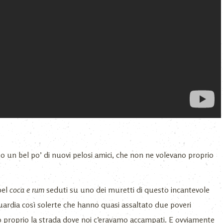
un bel po’ di nuovi pelosi amici, che non ne volevano proprio
bel
coca e rum
seduti su uno dei muretti di questo incantevole
uardia così solerte che hanno quasi assaltato due poveri
ato proprio la strada dove noi c’eravamo accampati. E ovviamente