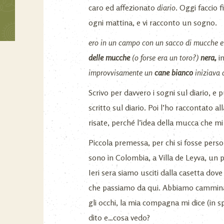
caro ed affezionato
diario
. Oggi faccio
ogni mattina, e vi racconto un sogno.
ero in un campo con un sacco di mucche e t
delle mucche
(o forse era un toro?)
nera,
i
improvvisamente un
cane bianco
iniziava 
Scrivo per davvero i sogni sul diario, 
scritto sul diario. Poi l’ho raccontato 
risate, perché l’idea della mucca che mi
Piccola premessa, per chi si fosse perso
sono in Colombia, a Villa de Leyva, un p
Ieri sera siamo usciti dalla casetta do
che passiamo da qui. Abbiamo cammina
gli occhi, la mia compagna mi dice (in 
dito e…cosa vedo?