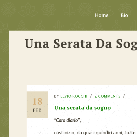
Home
Bio
Una Serata Da So
BY
ELVIO ROCCHI
4 COMMENTS
18
Una serata da sogno
FEB
“Caro diario”
,
così inizio, da quasi quindici anni, tutt